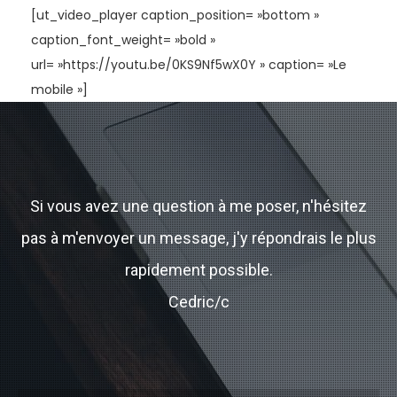
[ut_video_player caption_position= »bottom »
caption_font_weight= »bold »
url= »https://youtu.be/0KS9Nf5wX0Y » caption= »Le
mobile »]
Si vous avez une question à me poser, n'hésitez
pas à m'envoyer un message, j'y répondrais le plus
rapidement possible.
Cedric/c