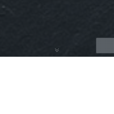
Youtube Top 500
Comme évoqué dans le livre, dans le top 500 des chaines
youtube bénéficiant du plus d’abonnés, vous ne trouverez